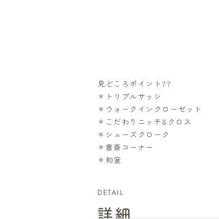
見どころポイント??
＊トリプルサッシ
＊ウォークインクローゼット
＊こだわりニッチ&クロス
＊シューズクローク
＊書斎コーナー
＊和室
DETAIL
詳細