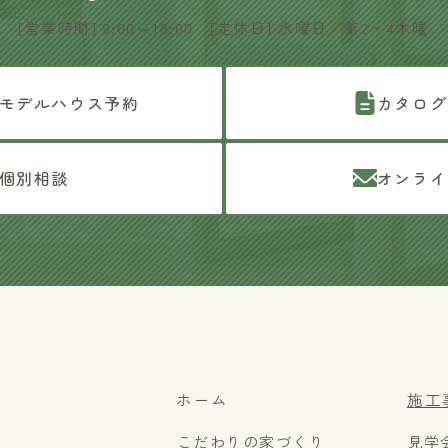
[営業時間] 9:00～18:00 [定休日] 水曜日／第2・4木曜
モデルハウス予約
カタログ
個別相談
オンライ
ホーム
施工
こだわりの家づくり
見学