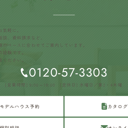
CONTACT
お気軽に。
相談、資料請求など、
様のペースに合わせてご案内しています。
の経験です。
談ください。
0120-57-3303
[営業時間] 9:00～18:00 [定休日] 水曜日／第2・4木曜
モデルハウス予約
カタログ
個別相談
オンライ