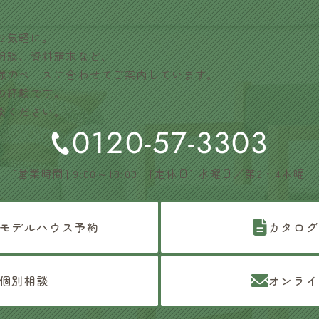
お気軽に。
相談、資料請求など、
様のペースに合わせてご案内しています。
の経験です。
談ください。
0120-57-3303
[営業時間] 9:00～18:00 [定休日] 水曜日／第2・4木曜
モデルハウス予約
カタログ
個別相談
オンライ