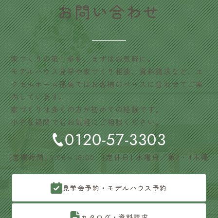
​お問い合わせ
CONTACT
家づくりの第一歩を、まずはお気軽に。
モデルハウス見学や家づくり相談、資料請求など、エ
クセルホーム福島ではお客様のペースに合わせてご案
内しています。
家づくりは多くの方が初めての経験です。
小さな疑問でもお気軽にご相談ください。
0120-57-3303
[営業時間] 9:00～18:00 [定休日] 水曜日／第2・4木曜
見学会予約・モデルハウス予約
カタログ・資料請求