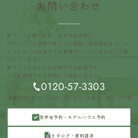
​お問い合わせ
CONTACT
家づくりの第一歩を、まずはお気軽に。
モデルハウス見学や家づくり相談、資料請求など、エ
クセルホーム福島ではお客様のペースに合わせてご案
内しています。
家づくりは多くの方が初めての経験です。
小さな疑問でもお気軽にご相談ください。
0120-57-3303
[営業時間] 9:00～18:00 [定休日] 水曜日／第2・4木曜
見学会予約・モデルハウス予約
カタログ・資料請求