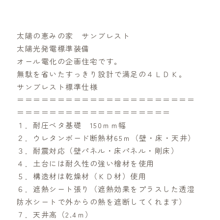
太陽の恵みの家 サンブレスト
太陽光発電標準装備
オール電化の企画住宅です。
無駄を省いたすっきり設計で満足の４ＬＤＫ。
サンブレスト標準仕様
＝＝＝＝＝＝＝＝＝＝＝＝＝＝＝＝＝＝＝＝＝＝
＝＝＝＝＝＝＝＝＝＝＝＝＝＝＝＝＝＝＝
１．耐圧ベタ基礎 150ｍｍ幅
２．ウレタンボード断熱材65ｍ（壁・床・天井）
３．耐震対応（壁パネル・床パネル・剛床）
４．土台には耐久性の強い檜材を使用
５．構造材は乾燥材（ＫＤ材）使用
６．遮熱シート張り（遮熱効果をプラスした透湿
防水シートで外からの熱を遮断してくれます）
７．天井高（2.4ｍ）