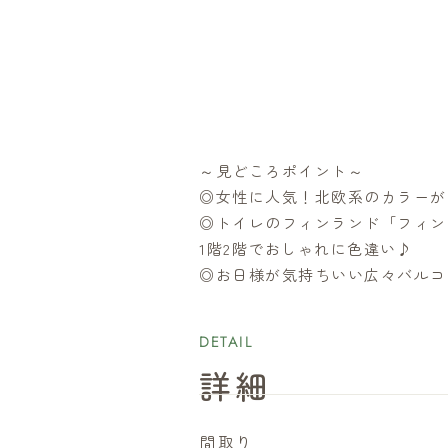
～見どころポイント～
◎女性に人気！北欧系のカラーが
◎トイレのフィンランド「フィン
1階2階でおしゃれに色違い♪
◎お日様が気持ちいい広々バルコ
DETAIL
詳細
​間取り