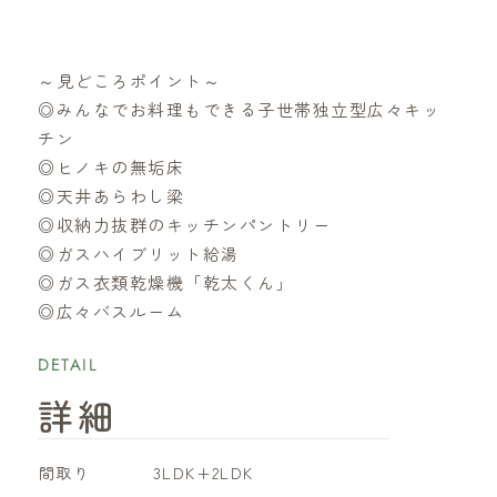
～見どころポイント～
◎みんなでお料理もできる子世帯独立型広々キッ
チン
◎ヒノキの無垢床
◎天井あらわし梁
◎収納力抜群のキッチンパントリー
◎ガスハイブリット給湯
◎ガス衣類乾燥機「乾太くん」
◎広々バスルーム
DETAIL
詳細
​間取り
3LDK+2LDK