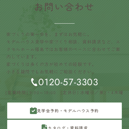
​お問い合わせ
CONTACT
家づくりの第一歩を、まずはお気軽に。
モデルハウス見学や家づくり相談、資料請求など、エ
クセルホーム福島ではお客様のペースに合わせてご案
内しています。
家づくりは多くの方が初めての経験です。
小さな疑問でもお気軽にご相談ください。
0120-57-3303
[営業時間] 9:00～18:00 [定休日] 水曜日／第2・4木曜
見学会予約・モデルハウス予約
カタログ・資料請求