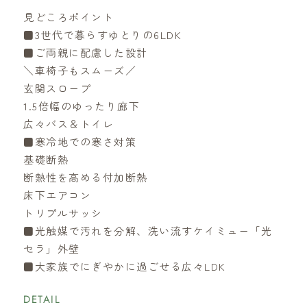
見どころポイント
■3世代で暮らすゆとりの6LDK
■ご両親に配慮した設計
＼車椅子もスムーズ／
玄関スロープ
1.5倍幅のゆったり廊下
広々バス＆トイレ
■寒冷地での寒さ対策
基礎断熱
断熱性を高める付加断熱
床下エアコン
トリプルサッシ
■光触媒で汚れを分解、洗い流すケイミュー「光
セラ」外壁
■大家族でにぎやかに過ごせる広々LDK
DETAIL