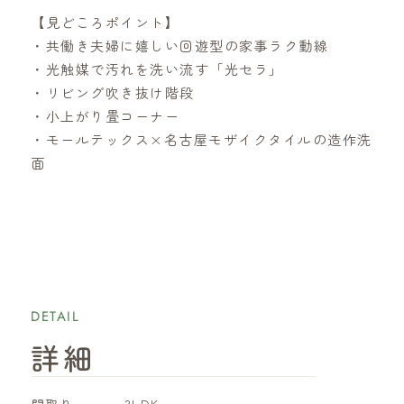
【見どころポイント】
・共働き夫婦に嬉しい回遊型の家事ラク動線
・光触媒で汚れを洗い流す「光セラ」
・リビング吹き抜け階段
・小上がり畳コーナー
・モールテックス×名古屋モザイクタイルの造作洗
面
DETAIL
詳細
​間取り
3LDK