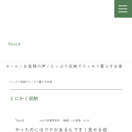
お客様の声
Voice
ホーム
/
お客様の声
/
たっぷり収納でスッキリ暮らすお家
たっぷり収納でスッキリ暮らすお家
とにかく収納
【data】
vol.010 会津若松市 J様邸・4人家族・4LDK
やったのにはワケがあるんです！見せる収