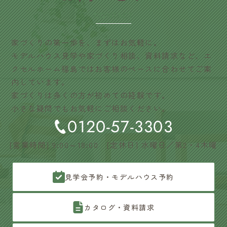
CONTACT
家づくりの第一歩を、まずはお気軽に。
モデルハウス見学や家づくり相談、資料請求など、エ
クセルホーム福島ではお客様のペースに合わせてご案
内しています。
家づくりは多くの方が初めての経験です。
小さな疑問でもお気軽にご相談ください。
0120-57-3303
[営業時間] 9:00～18:00 [定休日] 水曜日／第2・4木曜
見学会予約・モデルハウス予約
カタログ・資料請求